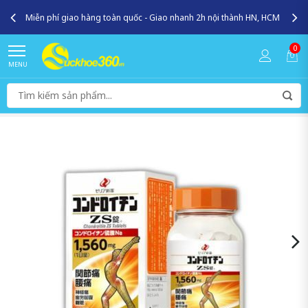
Miễn phí giao hàng toàn quốc - Giao nhanh 2h nội thành HN, HCM
0
MENU