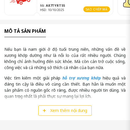
A87TYRT55
Mã:
SAO CHÉP MÃ
HSD: 10/10/2025
MÔ TẢ SẢN PHẨM
Nếu bạn là nam giới ở độ tuổi trung niên, những vấn đề về
xương khớp dường như là nỗi lo của rất nhiều người. Chúng
không chỉ ảnh hưởng đến sức khỏe. Mà còn cản trở cuộc sống,
công việc và cả những sở thích cá nhân của bạn nữa.
Việc tìm kiếm một giải pháp
hỗ trợ xương khớp
hiệu quả và
đáng tin cậy là điều vô cùng cần thiết. Bạn hẳn là muốn một
sản phẩm có nguồn gốc rõ ràng, được nhiều người tin dùng. Và
quan trọng nhất là phải thực sự mang lại lợi ích.
Trong bài viết này, chúng ta sẽ cùng đi sâu tìm hiểu về ZS
Xem thêm nội dung
Chondroitin. Đây là một viên uống hỗ trợ xương khớp từ Nhật
Bản đang được rất nhiều quý ông tin dùng. Chúng ta sẽ cùng
khám phá chi tiết về thành phần, công dụng, cách dùng. Và cả