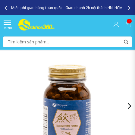
Miễn phí giao hàng toàn quốc - Giao nhanh 2h nội thành HN, HCM
0
MENU