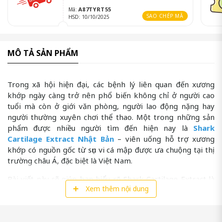
A87TYRT55
Mã:
SAO CHÉP MÃ
HSD: 10/10/2025
MÔ TẢ SẢN PHẨM
Trong xã hội hiện đại, các bệnh lý liên quan đến xương
khớp ngày càng trở nên phổ biến không chỉ ở người cao
tuổi mà còn ở giới văn phòng, người lao động nặng hay
người thường xuyên chơi thể thao. Một trong những sản
phẩm được nhiều người tìm đến hiện nay là
Shark
Cartilage Extract Nhật Bản
– viên uống hỗ trợ xương
khớp có nguồn gốc từ sụn vi cá mập được ưa chuộng tại thị
trường châu Á, đặc biệt là Việt Nam.
Bài viết này sẽ giúp bạn hiểu rõ Shark Cartilage Extract là
Xem thêm nội dung
gì, sản phẩm có tốt không, thành phần ra sao, cách sử dụng
như thế nào và đặc biệt là mua Shark Cartilage Extract ở
đâu chính hãng để đảm bảo chất lượng. Nếu bạn đang tìm