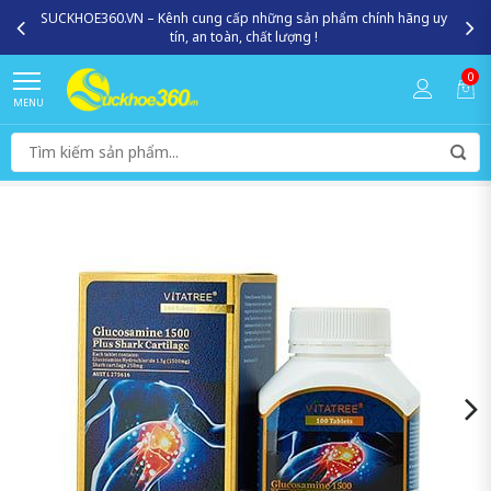
SUCKHOE360.VN – Kênh cung cấp những sản phẩm chính hãng uy
tín, an toàn, chất lượng !
0
MENU