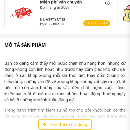
Miễn phí vận chuyển
Đơn hàng từ 300k
A87TYRT55
Mã:
SAO CHÉP MÃ
HSD: 10/10/2025
MÔ TẢ SẢN PHẨM
Bạn có đang cảm thấy mỗi bước chân như nặng hơn, những cử
động không còn linh hoạt như trước hay cảm giác khó chịu dai
dẳng ở các khớp xương mỗi khi thời tiết thay đổi? Chúng tôi
hiểu rằng, những vấn đề về xương khớp không chỉ gây ra sự bất
tiện mà còn ảnh hưởng sâu sắc đến chất lượng cuộc sống,
khiến bạn mất đi niềm vui trong những hoạt động thường ngày
và bỏ lỡ những khoảnh khắc đáng giá.
Trong hành trình tìm kiếm sự hỗ trợ cho đôi khớp, bạn có thể
đã nghe đến nhiều cái tên khác nhau. Hôm nay,
Sức Khỏe 360
muốn giới thiệu đến bạn một "người bạn đồng hành" đáng tin
Xem thêm nội dung
cậy đến từ xứ sở Kangaroo:
Vitatree Glucosamine 15000