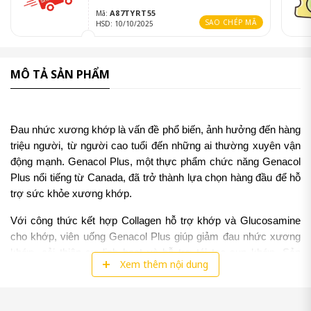
A87TYRT55
Mã:
SAO CHÉP MÃ
HSD: 10/10/2025
MÔ TẢ SẢN PHẨM
Đau nhức xương khớp là vấn đề phổ biến, ảnh hưởng đến hàng 
triệu người, từ người cao tuổi đến những ai thường xuyên vận 
động mạnh. Genacol Plus, một thực phẩm chức năng Genacol 
Plus nổi tiếng từ Canada, đã trở thành lựa chọn hàng đầu để hỗ 
trợ sức khỏe xương khớp. 
Với công thức kết hợp Collagen hỗ trợ khớp và Glucosamine 
cho khớp, viên uống Genacol Plus giúp giảm đau nhức xương 
khớp, cải thiện sự linh hoạt và hỗ trợ tái tạo sụn khớp. Sản 
Xem thêm nội dung
phẩm này không chỉ an toàn mà còn được đánh giá cao tại Việt 
Nam và quốc tế. 