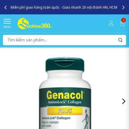
Miễn phí giao hàng toàn quốc - Giao nhanh 2h nội thành HN, HCM
0
MENU