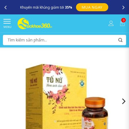
SUCKHOE360.VN – Kênh cung cấp những sản phẩm chính hãng uy
tín, an toàn, chất lượng !
0
MENU