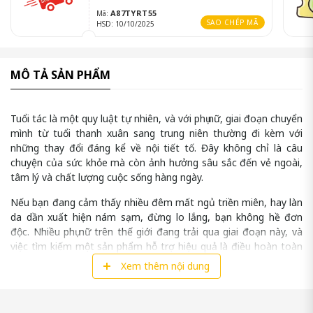
A87TYRT55
Mã:
SAO CHÉP MÃ
HSD: 10/10/2025
MÔ TẢ SẢN PHẨM
Tuổi tác là một quy luật tự nhiên, và với phụ nữ, giai đoạn chuyển
mình từ tuổi thanh xuân sang trung niên thường đi kèm với
những thay đổi đáng kể về nội tiết tố. Đây không chỉ là câu
chuyện của sức khỏe mà còn ảnh hưởng sâu sắc đến vẻ ngoài,
tâm lý và chất lượng cuộc sống hàng ngày.
Nếu bạn đang cảm thấy nhiều đêm mất ngủ triền miên, hay làn
da dần xuất hiện nám sạm, đừng lo lắng, bạn không hề đơn
độc. Nhiều phụ nữ trên thế giới đang trải qua giai đoạn này, và
việc tìm kiếm một sản phẩm hỗ trợ hiệu quả là điều hoàn toàn
cần thiết.
Xem thêm nội dung
Tố Nữ Hoa Anh Đào
– một sản phẩm đang được nhiều chị em
tin tưởng có thể giúp bạn vượt qua giai đoạn khó khăn một