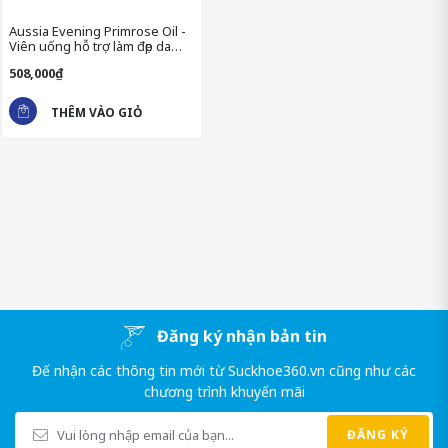
Aussia Evening Primrose Oil -
Viên uống hỗ trợ làm đẹp da
dành cho phái đẹp
508,000₫
THÊM VÀO GIỎ
CÔNG DỤNG TINH DẦU HOA ANH
Đăng ký nhận bản tin
THẢO AUSSIA EVENING PRIMROSE
Đế nhận các thông tin mới từ Suckhoe360.vn cũng như các
OIL
chương trình khuyến mãi
Tinh dầu hoa anh thảo Aussia Evening Primrose Oil được chiết
ĐĂNG KÝ
xuất từ các thành phần tự nhiên, đặc biệt là hoa anh thảo. Sản