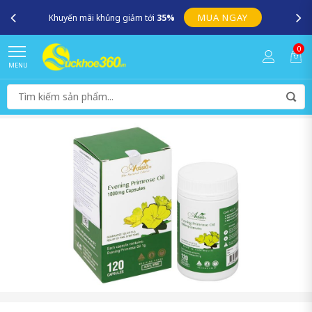
MUA NGAY
Khuyến mãi khủng giảm tới
35%
0
MENU