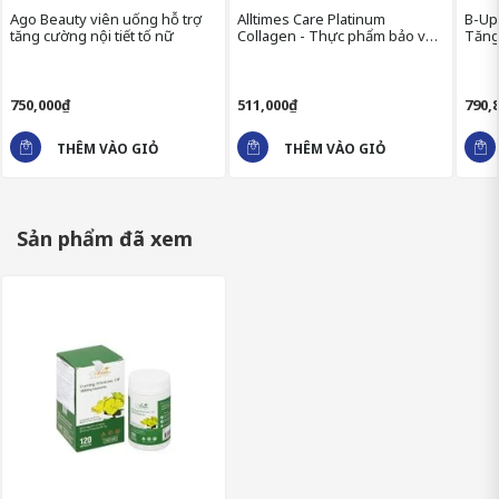
THÀNH PHẦN AUSSIA EVENING
Ago Beauty viên uống hỗ trợ
Alltimes Care Platinum
B-Up
tăng cường nội tiết tố nữ
Collagen - Thực phẩm bảo vệ
Tăng
PRIMROSE OIL
sức khỏe chống lão hóa, giúp
viên
đẹp da
Evening Primrose Oil (seed): 1000mg
750,000₫
511,000₫
790,
Calories: 5
THÊM VÀO GIỎ
THÊM VÀO GIỎ
Calories from Fat: 5
Total Fat: 0.5g
Sản phẩm đã xem
Polyunsaturated Fat: 1g
Cis-Linoleic Acid (LA): 365mg
Gamma-Linolenic Acid (GLA): 45mg