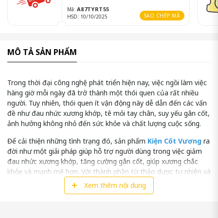
A87TYRT55
Mã:
SAO CHÉP MÃ
HSD: 10/10/2025
MÔ TẢ SẢN PHẨM
Trong thời đại công nghệ phát triển hiện nay, việc ngồi làm việc
hàng giờ mỗi ngày đã trở thành một thói quen của rất nhiều
người. Tuy nhiên, thói quen ít vận động này dễ dẫn đến các vấn
đề như đau nhức xương khớp, tê mỏi tay chân, suy yếu gân cốt,
ảnh hưởng không nhỏ đến sức khỏe và chất lượng cuộc sống.
Để cải thiện những tình trạng đó, sản phẩm
Kiện Cốt Vương
ra
đời như một giải pháp giúp hỗ trợ người dùng trong việc giảm
đau nhức xương khớp, tăng cường gân cốt, giúp xương chắc
khỏe và mạnh mẽ hơn. Với thành phần từ thảo dược tự nhiên và
quy trình sản xuất đạt chuẩn, Kiện Cốt Vương phù hợp cho
Xem thêm nội dung
nhiều đối tượng, từ người trung niên đến người lao động nặng,
hay dân văn phòng phải ngồi lâu một chỗ mỗi ngày.