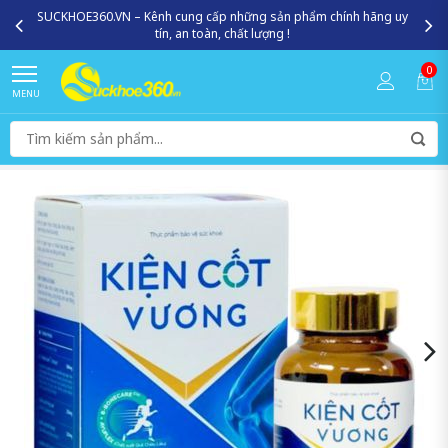
SUCKHOE360.VN – Kênh cung cấp những sản phẩm chính hãng uy
tín, an toàn, chất lượng !
0
MENU