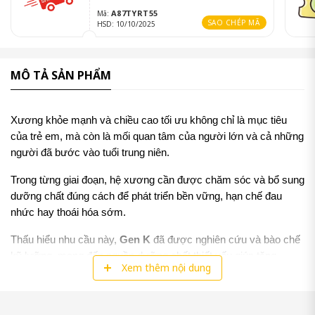
A87TYRT55
Mã:
SAO CHÉP MÃ
HSD: 10/10/2025
MÔ TẢ SẢN PHẨM
Xương khỏe mạnh và chiều cao tối ưu không chỉ là mục tiêu 
của trẻ em, mà còn là mối quan tâm của người lớn và cả những 
người đã bước vào tuổi trung niên. 
Trong từng giai đoạn, hệ xương cần được chăm sóc và bổ sung 
dưỡng chất đúng cách để phát triển bền vững, hạn chế đau 
nhức hay thoái hóa sớm. 
Thấu hiểu nhu cầu này, 
Gen K
 đã được nghiên cứu và bào chế 
kỹ lưỡng, mang đến nguồn dưỡng chất thiết yếu giúp tăng 
Xem thêm nội dung
cường chắc khỏe hệ xương và hỗ trợ chiều cao tối đa cho lứa 
tuổi dậy thì.