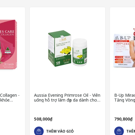
?
n gốc xuất xứ luôn là yếu tố quan trọng hàng đầu đúng không nào? V
ược Bộ Y tế cấp phép lưu hành
, đồng thời được sản xuất trên dâ
xuất đều được kiểm soát nghiêm ngặt, đảm bảo chất lượng và độ an t
Collagen -
Aussia Evening Primrose Oil - Viên
B-Up Mirac
 khỏe
uống hỗ trợ làm đẹp da dành cho
Tăng Vòng
 da
phái đẹp
508,000₫
790,800₫
THÊM VÀO GIỎ
THÊ