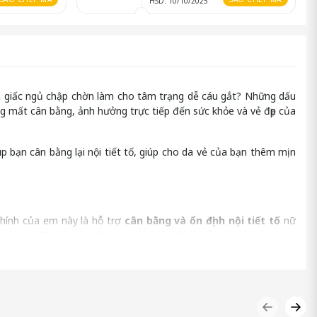
HSD: 10/10/2025
n giấc ngủ chập chờn làm cho tâm trạng dễ cáu gắt? Những dấu
ang mất cân bằng, ảnh hưởng trực tiếp đến sức khỏe và vẻ đẹp của
p bạn cân bằng lại nội tiết tố, giúp cho da vẻ của bạn thêm mịn
chính của em này là hỗ trợ
cân bằng và ổn định nội tiết tố
nữ
guyệt hay lão hóa da sẽ được cải thiện đáng kể, giúp chị em mình
 chỉ cần uống viên nang mỗi ngày. Điều này cực kỳ tiện lợi cho
 lượng dưỡng chất cần thiết mà không cần phải lo lắng gì cả.