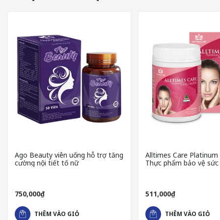
Nguồn gốc xuất xứ Estinfo - sản phẩm của nước nào
Khi lựa chọn bất kỳ sản phẩm nào liên quan đến sức khỏe, nguồ
tín và có kinh nghiệm trong lĩnh vực dược phẩm. Sản phẩm
đã đ
nghĩa với việc từ khâu nguyên liệu đầu vào đến quy trình sản 
Ago Beauty viên uống hỗ trợ tăng
Alltimes Care Platinum 
cường nội tiết tố nữ
Thực phẩm bảo vệ sức
chống lão hóa, giúp đẹp
750,000₫
511,000₫
THÊM VÀO GIỎ
THÊM VÀO GIỎ