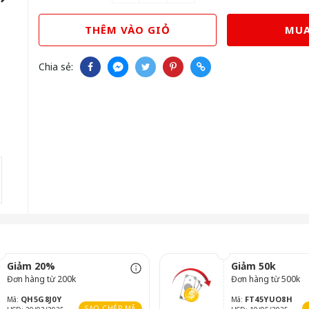
THÊM VÀO GIỎ
MUA
Chia sẻ:
Giảm 20%
Giảm 50k
Đơn hàng từ 200k
Đơn hàng từ 500k
QH5G8J0Y
FT45YUO8H
Mã:
Mã:
SAO CHÉP MÃ