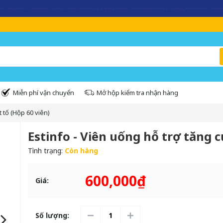
360.VN – Kênh cung cấp những sản phẩm chính hãng uy tín, an toàn, chất
Miễn phí vận chuyển
Mở hộp kiểm tra nhận hàng
t tố (Hộp 60 viên)
Estinfo - Viên uống hỗ trợ tăng c
Tình trạng:
Còn hàng
600,000₫
Giá:
Số lượng: