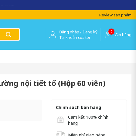
 lượng !
Review sản phẩm
Đăng nhập / Đăng ký
0
Giỏ hàng
Tài khoản của tôi
ường nội tiết tố (Hộp 60 viên)
Chính sách bán hàng
Cam kết 100% chính
hãng
Miễn phí giao hàng