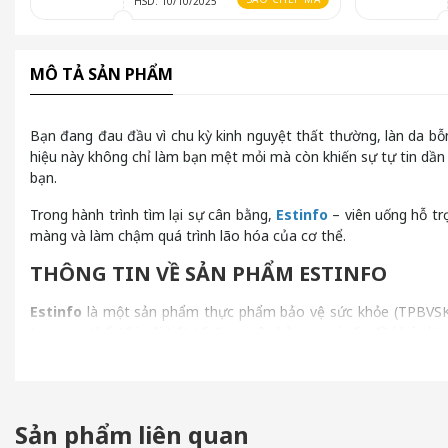
HSD: 10/10/2025
MÔ TẢ SẢN PHẨM
Bạn đang đau đầu vì chu kỳ kinh nguyệt thất thường, làn da 
hiệu này không chỉ làm bạn mệt mỏi mà còn khiến sự tự tin dần p
bạn.
Trong hành trình tìm lại sự cân bằng,
Estinfo
– viên uống hỗ trợ
màng và làm chậm quá trình lão hóa của cơ thể.
THÔNG TIN VỀ SẢN PHẨM ESTINFO
Estinfo
là một sản phẩm thực phẩm bảo vệ sức khỏe (TPBVSK) đ
trong cơ thể. Khi nội tiết tố được cân bằng, mọi vấn đề khó chị
luôn cảm thấy khỏe mạnh và rạng rỡ từ bên trong.
Estinfo Viên Uống – Dạng bào chế tiện lợi
Một điểm cộng to đùng của Estinfo chính là dạng viên uống. Th
Sản phẩm liên quan
những chị em bận rộn, dễ dàng mang theo và sử dụng mọi lúc mọ