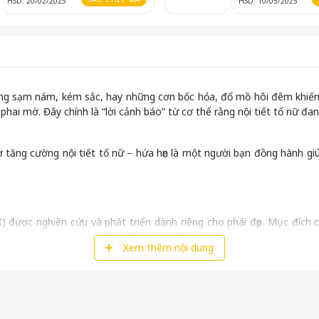
HSD: 20/02/2025
HSD: 10/05/2025
bỗng sạm nám, kém sắc, hay những cơn bốc hỏa, đổ mồ hôi đêm khiế
hai mờ. Đây chính là “lời cảnh báo” từ cơ thể rằng nội tiết tố nữ đ
 tăng cường nội tiết tố nữ – hứa hẹn là một người bạn đồng hành giú
ược nghiên cứu và phát triển dành riêng cho phái đẹp. Mục đích 
u như các triệu chứng tiền mãn kinh, mãn kinh, rối loạn chu kỳ kinh n
Xem thêm nội dung
ay vì phải pha chế lỉnh kỉnh hay dùng các phương pháp phức tạp, bạn
i nơi. Việc định lượng cũng chính xác hơn, đảm bảo bạn hấp thu đúng