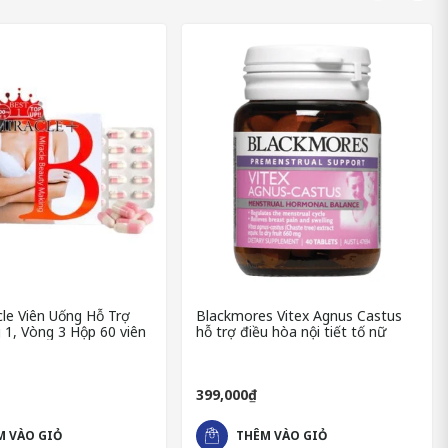
iên uống Estinfo được sản xuất tại Việt Nam, bởi một đơn vị uy
y chuyền đạt chuẩn thực hành sản xuất tốt (GMP). Điều này đồng
oàn cho người dùng. Bạn cứ yên tâm mà tìm hiểu nhé!
le Viên Uống Hỗ Trợ
Blackmores Vitex Agnus Castus
 1, Vòng 3 Hộp 60 viên
hỗ trợ điều hòa nội tiết tố nữ
399,000₫
M VÀO GIỎ
THÊM VÀO GIỎ