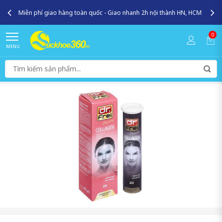
Miễn phí giao hàng toàn quốc - Giao nhanh 2h nội thành HN, HCM
0
MENU