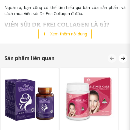
Ngoài ra, bạn cũng có thể tìm hiểu giá bán của sản phẩm và
cách mua Viên sủi Dr. Frei Collagen ở đâu.
VIÊN SỦI DR. FREI COLLAGEN LÀ GÌ?
Xem thêm nội dung
Viên sủi
Dr. Frei Collagen
là sản phẩm chăm sóc da được sản
xuất theo công nghệ tiên tiến của Đức. Sản phẩm bao gồm các
hợp chất dinh dưỡng và khoáng chất tự nhiên, với thành phần
chính là collagen, giúp tăng cường sức khỏe da từ bên trong và
Sản phẩm liên quan
cải thiện lão hóa.