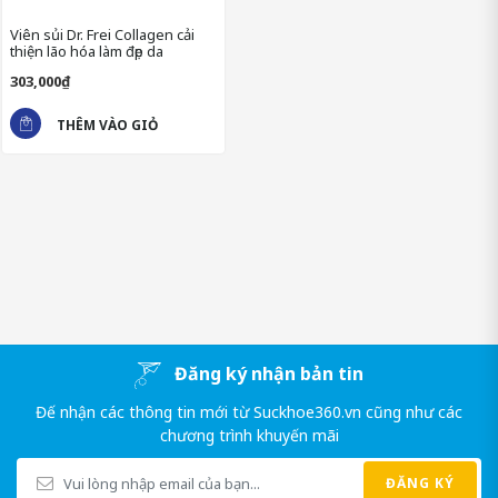
Viên sủi Dr. Frei Collagen cải
thiện lão hóa làm đẹp da
303,000₫
THÊM VÀO GIỎ
Collagen thủy phân (cá): 500 mg
Đăng ký nhận bản tin
Chất điều chỉnh độ acid (acid citric, natri hydro carbonat), chất
độn (D-sorbitol).
Đế nhận các thông tin mới từ Suckhoe360.vn cũng như các
chương trình khuyến mãi
>>Xem thêm những sản phẩm về
sinh lý nữ
tại Suckhoe360.vn
ĐĂNG KÝ
CÔNG DỤNG VIÊN SỦI DR. FREI