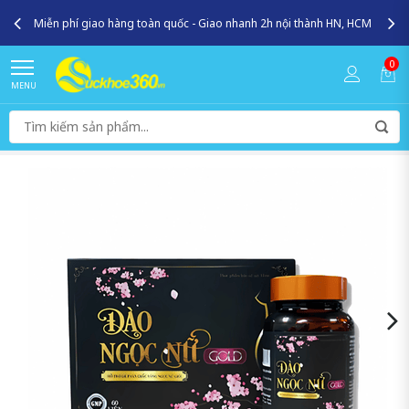
Miễn phí giao hàng toàn quốc - Giao nhanh 2h nội thành HN, HCM
0
MENU