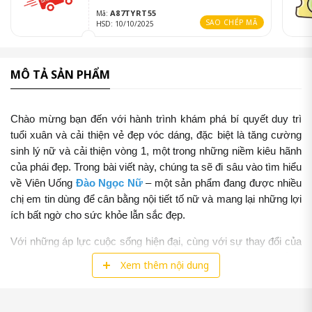
A87TYRT55
Mã:
SAO CHÉP MÃ
HSD: 10/10/2025
MÔ TẢ SẢN PHẨM
Chào mừng bạn đến với hành trình khám phá bí quyết duy trì 
tuổi xuân và cải thiện vẻ đẹp vóc dáng, đặc biệt là tăng cường 
sinh lý nữ và cải thiện vòng 1, một trong những niềm kiêu hãnh 
của phái đẹp. Trong bài viết này, chúng ta sẽ đi sâu vào tìm hiểu 
về Viên Uống 
Đào Ngọc Nữ
 – một sản phẩm đang được nhiều 
chị em tin dùng để cân bằng nội tiết tố nữ và mang lại những lợi 
ích bất ngờ cho sức khỏe lẫn sắc đẹp. 
Với những áp lực cuộc sống hiện đại, cùng với sự thay đổi của 
thời gian và quá trình lão hóa tự nhiên, việc duy trì sự cân bằng 
Xem thêm nội dung
nội tiết tố trở nên vô cùng quan trọng. Một khi nội tiết tố được 
cân bằng, không chỉ sức khỏe được đảm bảo mà làn da, vóc 
dáng, đặc biệt là vòng 1, cũng sẽ được cải thiện rõ rệt, giúp chị 