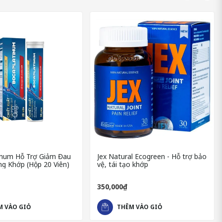
ric máu, giảm đau nhức sưng viêm khớp và ngăn ngừa các đợt tái
c từ thảo dược.
n tác động toàn diện: hỗ trợ đào thải axit uric, cải thiện viêm
inum Hỗ Trợ Giảm Đau
Jex Natural Ecogreen - Hỗ trợ bảo
g Khớp (Hộp 20 Viên)
vệ, tái tạo khớp
350,000₫
g và tơm trơng.
M VÀO GIỎ
THÊM VÀO GIỎ
t acid uric trong gan, giảm acid uric từ trong máu, chống viêm,