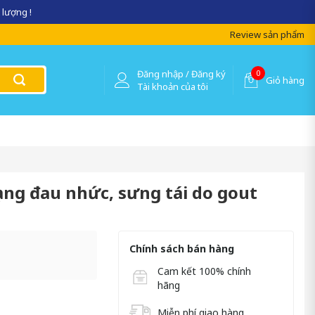
 lượng !
Review sản phẩm
Đăng nhập / Đăng ký
0
Giỏ hàng
Tài khoản của tôi
rạng đau nhức, sưng tái do gout
Chính sách bán hàng
Cam kết 100% chính
hãng
Miễn phí giao hàng