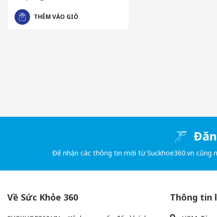
THÊM VÀO GIỎ
Đăng
Đế nhận các thông tin mới từ Suckhoe360.vn cũng 
CÔNG DỤNG ƯU VIỆT CỦA VIÊN UỐNG BAIGOUT
Hỗ trợ giảm nhanh cơn đau gout: Viên uống Baigute mang lại tá
thời gian sử dụng tình trạng khó chịu giảm dần, việc đi lại, vận 
thường nhật.
Về Sức Khỏe 360
Thông tin 
Giúp giảm acid uric máu, ngăn chặn tái phát gout: Một trong n