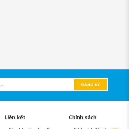
ĐĂNG KÝ
 ra. Nhiều người dùng cảm nhận được sự thay đổi rõ rệt sau một
ỗ trợ đắc lực giúp người bệnh lấy lại sự thoải mái trong sinh hoạt
Liên kết
Chính sách
máu, nguyên nhân gốc rễ của bệnh gout. Sản phẩm giúp ngăn ngừa