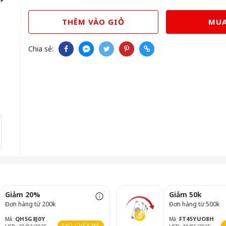
THÊM VÀO GIỎ
MUA
Chia sẻ:
Giảm 20%
Giảm 50k
Đơn hàng từ 200k
Đơn hàng từ 500k
QH5G8J0Y
FT45YUO8H
Mã:
Mã:
SAO CHÉP MÃ