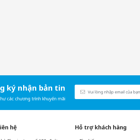
 ký nhận bản tin
như các chương trình khuyến mãi
c dụng giảm nhanh các triệu chứng sưng viêm, đau nhức do gout gây
động hàng ngày trở nên nhẹ nhàng và linh hoạt hơn. Đây là giải pháp h
liên hệ
Hỗ trợ khách hàng
hững cơ chế chính của Baigute là hỗ trợ hạ nồng độ axit uric trong 