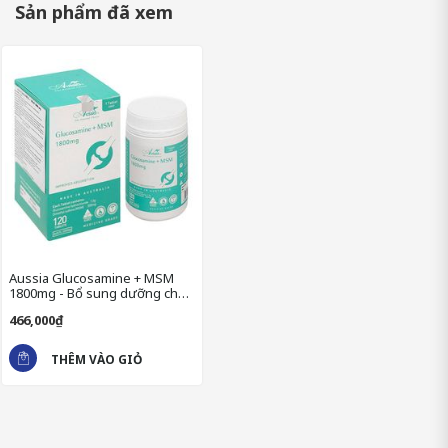
Với sự kết hợp đặc biệt giữa hai thành phần chính là
Sản phẩm đã xem
Glucosamine và Dimethyl Sulfone (MSM) giúp hỗ trợ tái tạo sụn
khớp, giảm thiểu tình trạng đau nhức và cải thiện khả năng vận
động. Đây không chỉ là lựa chọn lý tưởng cho người lớn tuổi mà
còn cho những ai thường xuyên vận động mạnh hoặc gặp các
vấn đề về khớp.
Aussia Glucosamine + MSM 1800mg không chỉ tập trung vào
việc cải thiện sức khỏe xương khớp mà còn góp phần nâng cao
chất lượng cuộc sống, giúp người dùng duy trì sự năng động và
thoải mái trong các hoạt động hàng ngày.
Aussia Glucosamine + MSM
1800mg - Bổ sung dưỡng chất,
bảo vệ khớp
466,000₫
THÊM VÀO GIỎ