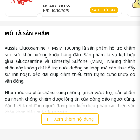
A87TYRT55
Mã:
SAO CHÉP MÃ
HSD: 10/10/2025
MÔ TẢ SẢN PHẨM
Aussia Glucosamine + MSM 1800mg là sản phẩm hỗ trợ chăm
sóc sức khỏe xương khớp hàng đầu. Sản phẩm là sự kết hợp
giữa Glucosamine và Dimethyl Sulfone (MSM). Những thành
phần này không chỉ hỗ trợ nuôi dưỡng sụn khớp mà còn thúc đẩy
sự linh hoạt, dẻo dai giúp giảm thiểu tình trạng cứng khớp do
vận động.
Nhờ mức giá phải chăng cùng những lợi ích vượt trội, sản phẩm
đã nhanh chóng chiếm được lòng tin của đông đảo người dùng,
đặc biệt là những người đang tìm kiếm liệu pháp cải thiện sức
khỏe khớp hiệu quả và an toàn.
Xem thêm nội dung
Aussia Glucosamine + MSM 1800mg không chỉ phù hợp cho
người lớn tuổi mà còn là lựa chọn lý tưởng cho những người
thường xuyên vận động mạnh hoặc gặp vấn đề về khớp.