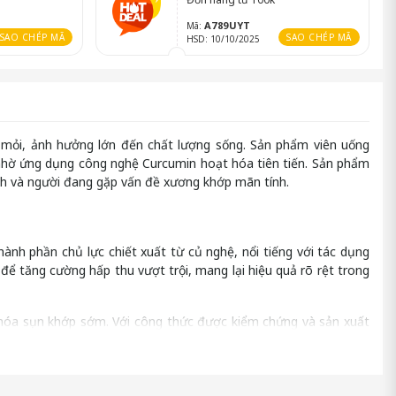
A789UYT
Mã:
SAO CHÉP MÃ
SAO CHÉP MÃ
HSD: 10/10/2025
t mỏi, ảnh hưởng lớn đến chất lượng sống. Sản phẩm viên uống
p nhờ ứng dụng công nghệ Curcumin hoạt hóa tiên tiến. Sản phẩm
nh và người đang gặp vấn đề xương khớp mãn tính.
hành phần chủ lực chiết xuất từ củ nghệ, nổi tiếng với tác dụng
ể tăng cường hấp thu vượt trội, mang lại hiệu quả rõ rệt trong
 hóa sụn khớp sớm. Với công thức được kiểm chứng và sản xuất
tế và độ an toàn khi sử dụng lâu dài.