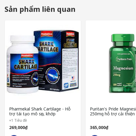
Sản phẩm liên quan
THÀNH PHẦN CỦA ACTIVATED CURCUMIN CLINICAL STRE
Pharmekal Shark Cartilage - Hỗ
Puritan's Pride Magne
Sản phẩm Activated Curcumin Clinical Strength được bào chế với
trợ tái tạo mô sụn, khớp
250mg hỗ trợ cải thiện
xương khớp 100 viên
+1 Tiêu đề
Curcumin (từ nghệ): Hoạt chất chính với khả năng chống viêm, 
269,000₫
365,000₫
Piperine (chiết xuất tiêu đen): Giúp tăng cường hấp thu curcumin