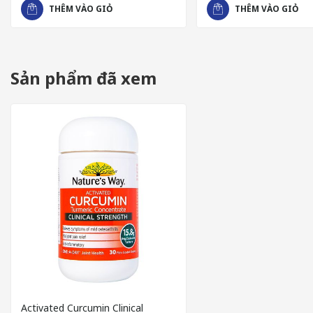
THÊM VÀO GIỎ
THÊM VÀO GIỎ
Ginger extract (chiết xuất gừng): Tác dụng chống viêm tự nhiên,
Boswellia serrata: Thảo dược quý trong Đông y có khả năng hỗ 
Vitamin C và E: Hỗ trợ chống oxy hóa, bảo vệ tế bào và mô liên 
Sản phẩm đã xem
Magnesium stearate, Cellulose tinh thể, Calci hydrophosphat, G
Những thành phần của sản phẩm Activated Curcumin Clinical S
vững, đặc biệt phù hợp với người bị viêm khớp, thoái hóa khớp 
Activated Curcumin Clinical