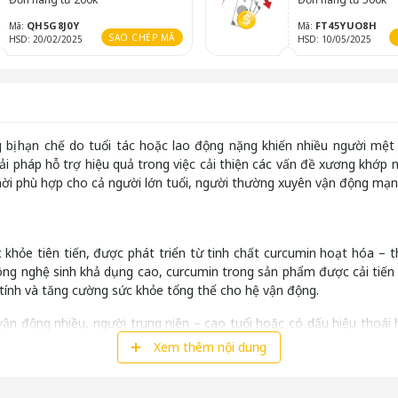
QH5G8J0Y
FT45YUO8H
Mã:
Mã:
SAO CHÉP MÃ
HSD: 20/02/2025
HSD: 10/05/2025
 bị hạn chế do tuổi tác hoặc lao động nặng khiến nhiều người mệ
ải pháp hỗ trợ hiệu quả trong việc cải thiện các vấn đề xương khớ
thời phù hợp cho cả người lớn tuổi, người thường xuyên vận động mạ
khỏe tiên tiến, được phát triển từ tinh chất curcumin hoạt hóa – t
g nghệ sinh khả dụng cao, curcumin trong sản phẩm được cải tiến đ
tính và tăng cường sức khỏe tổng thể cho hệ vận động.
ận động nhiều, người trung niên – cao tuổi hoặc có dấu hiệu thoái
th đang được đánh giá cao trên thị trường quốc tế nhờ hiệu quả thực 
Xem thêm nội dung