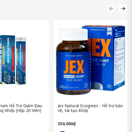
inum Hỗ Trợ Giảm Đau
Jex Natural Ecogreen - Hỗ trợ bảo
ược hỗ trợ nhằm tăng hiệu quả hấp thu và giảm viêm toàn diện:
g Khớp (Hộp 20 Viên)
vệ, tái tạo khớp
ái hóa khớp.
350,000₫