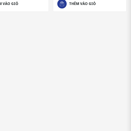
M VÀO GIỎ
THÊM VÀO GIỎ
iên uống.
đại, vừa an toàn vừa mang đến hiệu quả hỗ trợ xương khớp bền