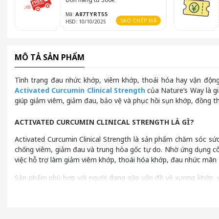
A87TYRT55
Mã:
SAO CHÉP MÃ
HSD: 10/10/2025
MÔ TẢ SẢN PHẨM
Tình trạng đau nhức khớp, viêm khớp, thoái hóa hay vận động
Activated Curcumin Clinical Strength
của Nature’s Way là gi
giúp giảm viêm, giảm đau, bảo vệ và phục hồi sụn khớp, đồng 
ACTIVATED CURCUMIN CLINICAL STRENGTH LÀ GÌ?
Activated Curcumin Clinical Strength là sản phẩm chăm sóc sức 
chống viêm, giảm đau và trung hòa gốc tự do. Nhờ ứng dụng côn
việc hỗ trợ làm giảm viêm khớp, thoái hóa khớp, đau nhức mãn 
Sản phẩm phù hợp với người đang gặp vấn đề về xương khớp, v
theo tiêu chuẩn nghiêm ngặt, Activated Curcumin Clinical Streng