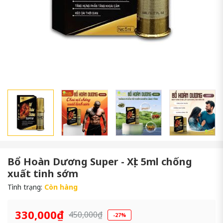
Bổ Hoàn Dương Super - Xịt 5ml chống
xuất tinh sớm
Tình trạng:
Còn hàng
330,000₫
450,000₫
-27%