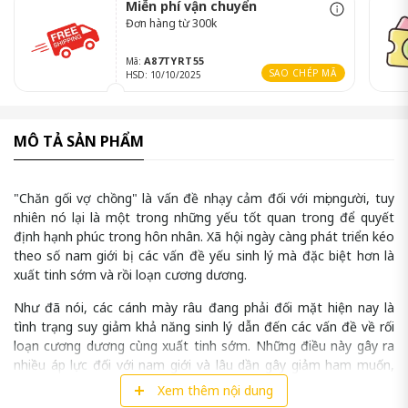
Miễn phí vận chuyển
Đơn hàng từ 300k
A87TYRT55
Mã:
SAO CHÉP MÃ
HSD: 10/10/2025
MÔ TẢ SẢN PHẨM
"Chăn gối vợ chồng" là vấn đề nhạy cảm đối với mọi người, tuy
nhiên nó lại là một trong những yếu tốt quan trong để quyết
định hạnh phúc trong hôn nhân. Xã hội ngày càng phát triển kéo
theo số nam giới bị các vấn đề yếu sinh lý mà đặc biệt hơn là
xuất tinh sớm và rồi loạn cương dương.
Như đã nói, các cánh mày râu đang phải đối mặt hiện nay là
tình trạng suy giảm khả năng sinh lý dẫn đến các vấn đề về rối
loạn cương dương cùng xuất tinh sớm. Những điều này gây ra
nhiều áp lực đối với nam giới và lâu dần gây giảm ham muốn,
lãnh cảm, nguy hiểm hơn mất khả năng tình dục nếu không cải
Xem thêm nội dung
thiện kịp thời. Từ đó làm giảm chất lượng cuộc sống và ảnh