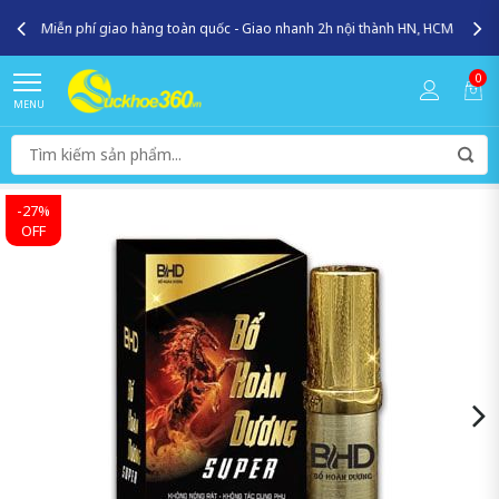
Miễn phí giao hàng toàn quốc - Giao nhanh 2h nội thành HN, HCM
0
MENU
-27%
OFF