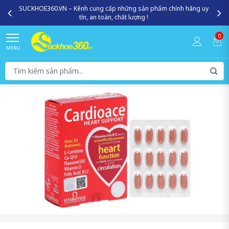
SUCKHOE360.VN – Kênh cung cấp những sản phẩm chính hãng uy
tín, an toàn, chất lượng !
0
MENU