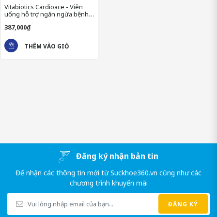
Vitabiotics Cardioace - Viên
uống hỗ trợ ngăn ngừa bệnh
tim mạch
387,000₫
THÊM VÀO GIỎ
==> Xem thêm những sản phẩm về
bệnh cao huyết áp
Đăng ký nhận bản tin
Đế nhận các thông tin mới từ Suckhoe360.vn cũng như các
TÁC DỤNG CỦA VITABIOTICS
chương trình khuyến mãi
CARDIOACE
ĐĂNG KÝ
Vitabiotics Cardioace được thiết kế để giúp bảo vệ và