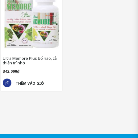
loạn nhịp tim, hồi hộp, lo lắng, nguy cơ tai biến và đột quỵ.
Ultra Memore Plus bổ não, cải
thiện trí nhớ
342,000₫
THÊM VÀO GIỎ
- Panax Ginseng (nhân sâm): Bổ sung dưỡng chất cho cơ thể và
các tế bào thần kinh, giảm căng thẳng, mệt mỏi, đau đầu, nâng
cao sức đề kháng cho cơ thể và trẻ hóa não bộ.