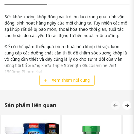
Sức khỏe xương khớp đóng vai trò lớn lao trong quá trình vận
động, sinh hoạt hàng ngày của mỗi chúng ta. Tuy nhiên các mô
sụn khớp rất dễ bị bào mòn, thoái hóa theo thời gian, tuổi tác
cao hoặc do các yếu tố tác động từ bên ngoài môi trường.
Để có thể giảm thiểu quá trình thoái hóa khớp thì việc luôn
cung cấp các dưỡng chất cần thiết để chăm sóc xương khớp là
vô cùng cần thiết và đây cũng là lý do cho sự ra đời của viên
uống bồi bổ xương khớp Triple Strength Glucosamine 7in1
1500mg Pharmekal.
Xem thêm nội dung
GIỚI THIỆU SẢN PHẨM TRIPLE
STRENGTH GLUCOSAMINE 7IN1 1500MG
PHARMEKAL LÀ GÌ?
Sản phẩm liên quan
Triple Strength Glucosamine 7in1 1500mg Pharmekal là
dòng thực phẩm chức năng cao cấp có tác dụng hỗ trợ tăng
cường sức khỏe xương khớp của Mỹ và hiện đang được lưu
hành trên toàn cầu với đông đảo khách hàng tin dùng.