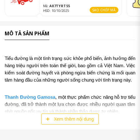
A87TYRT55
Mã:
SAO CHÉP MÃ
HSD: 10/10/2025
MÔ TẢ SẢN PHẨM
Tiểu đường là một tình trạng sức khỏe phổ biến, ảnh hưởng đến 
hàng triệu người trên toàn thế giới, bao gồm cả Việt Nam. Việc 
kiểm soát đường huyết và phòng ngừa biến chứng là mối quan 
tâm hàng đầu của những người sống chung với tình trạng này. 
Thanh Đường Gamosa
, một thực phẩm chức năng hỗ trợ tiểu 
đường, đã trở thành một lựa chọn được nhiều người quan tâm 
nhờ nguồn gốc uy tín và thành phần thảo dược tự nhiên. 
Xem thêm nội dung
Trong bài viết này, chúng ta sẽ tìm hiểu chi tiết về sản phẩm 
này, từ thành phần, công dụng, cách sử dụng, đến nơi mua 