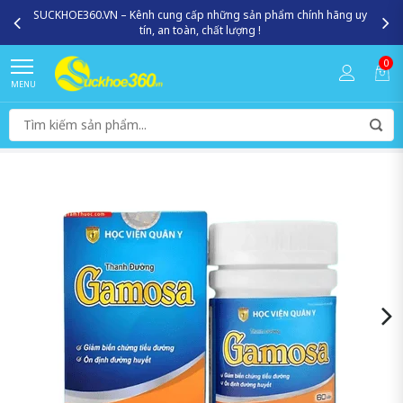
SUCKHOE360.VN – Kênh cung cấp những sản phẩm chính hãng uy
tín, an toàn, chất lượng !
0
MENU