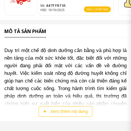
A87TYRT55
Mã:
SAO CHÉP MÃ
HSD: 10/10/2025
MÔ TẢ SẢN PHẨM
Duy trì một chế độ dinh dưỡng cân bằng và phù hợp là 
nền tảng của một sức khỏe tốt, đặc biệt đối với những 
người đang phải đối mặt với các vấn đề về đường 
huyết. Việc kiểm soát nồng độ đường huyết không chỉ 
giúp hạn chế các biến chứng mà còn cải thiện đáng kể 
chất lượng cuộc sống. Trong hành trình tìm kiếm giải 
pháp dinh dưỡng an toàn và hiệu quả, thị trường đã 
chứng kiến sự xuất hiện của nhiều sản phẩm chuyên 
biệt. Nổi bật trong số đó là 
Sữa Faligold
, một sản 
Xem thêm nội dung
phẩm dinh dưỡng được nghiên cứu và phát triển nhằm 
hỗ trợ giảm đường huyết và cung cấp nguồn dưỡng 