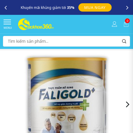
MUA NGAY
Khuyến mãi khủng giảm tới
35%
0
MENU