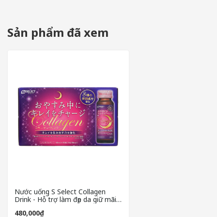
Hỗ trợ giảm các dấu hiệu lão hóa do thiếu collagen như
Cung cấp độ ẩm cho da, làm mịn da, giảm sự xuất hiện c
Kích thích sự mọc dài và tái tạo tế bào tóc, cải thiện độ 
Tăng độ đàn hồi của da, làm cải thiện các vết rạn da.
Sản phẩm đã xem
Cải thiện cấu trúc tổng quát của móng, giúp móng chắc k
Nước uống S Select Collagen
Drink - Hỗ trợ làm đẹp da giữ mãi
nét xuân
480,000₫