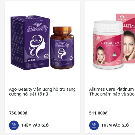
THÀNH PHẦN CỦA S SELECT COLLA
Mỗi lọ S Select Collagen Drink - 50ml chứa:
2000 mg collagen peptide (chiết xuất từ cá)
375 mg glycine
250 mg proline
125 mg alanine
100 mg collagen peptide trọng lượng phân tử thấp (chiết 
20 mg sữa ong chúa
Ago Beauty viên uống hỗ trợ tăng
Alltimes Care Platinum 
5 mg acid hyaluronic
cường nội tiết tố nữ
Thực phẩm bảo vệ sức
3 mg chiết xuất Maca (Lepidium meyenii)
chống lão hóa, giúp đẹp
1,2 mg Glucosylceramides (từ chiết xuất Amorphophallus 
0,32 mg chiết xuất lá Đào (Prunus Persica)
750,000₫
511,000₫
CÔNG DỤNG S SELECT COLLAGEN D
THÊM VÀO GIỎ
THÊM VÀO GIỎ
Tăng cường độ ẩm, tính đàn hồi và làm tăng sự săn chắc 