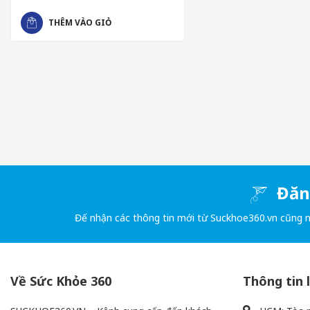
THÊM VÀO GIỎ
ĐỐI TƯỢNG SỬ DỤNG
Những người có thiếu hụt collagen và có những dấu hiệu 
Những người muốn phòng ngừa và giảm thiểu quá trình lã
Những người thường xuyên gãy, xước móng tay và chân.
Xem thêm:
https://suckhoe360.vn/collections/sinh-ly-lam
HƯỚNG DẪN SỬ DỤNG
Mỗi ngày, hãy uống một chai S Select Collagen Drink - 50ml. Điều
Đăng
- Trước khi sử dụng, hãy lắc kỹ để có thể thưởng thức ngon hơn k
Đế nhận các thông tin mới từ Suckhoe360.vn cũng 
- Để đạt hiệu quả tốt nhất, nên uống ngay sau khi mở nắp.
Về Sức Khỏe 360
Thông tin 