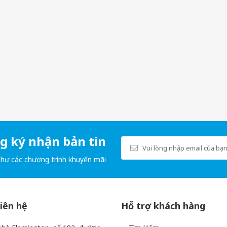
như da khô, da nhăn nheo, và nếp nhăn ở vùng khóe mắt.
o hóa da.
-dep-nu
 quan trọng là nên uống vào buổi tối trước khi đi ngủ.
 ký nhận bản tin
hi uống lạnh.
như các chương trình khuyến mãi
liên hệ
Hỗ trợ khách hàng