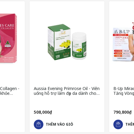
GEN DRINK
xuất từ cá)
Collagen -
Aussia Evening Primrose Oil - Viên
B-Up Mirac
 khỏe
uống hỗ trợ làm đẹp da dành cho
Tăng Vòng
 da
phái đẹp
konjac)
508,000₫
790,800₫
RINK
THÊM VÀO GIỎ
THÊ
của da.