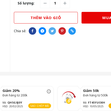
Số lượng:
THÊM VÀO GIỎ
MUA
Chia sẻ:
Giảm 20%
Giảm 50k
Đơn hàng từ 200k
Đơn hàng từ 500k
QH5G8J0Y
FT45YUO8H
Mã:
Mã:
SAO CHÉP MÃ
HSD: 20/02/2025
HSD: 10/05/2025