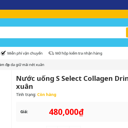
Miễn phí giao hàng toàn quốc - Giao nhanh 2h nội thành HN, HCM
Miễn phí vận chuyển
Mở hộp kiểm tra nhận hàng
àm đẹp da giữ mãi nét xuân
Nước uống S Select Collagen Drink
xuân
Tình trạng:
Còn hàng
480,000₫
Giá: