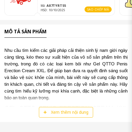
A87TYRT55
Mã:
SAO CHÉP MÃ
HSD: 10/10/2025
MÔ TẢ SẢN PHẨM
Nhu cầu tìm kiếm các giải pháp cải thiện sinh lý nam giới ngày 
càng tăng, kéo theo sự xuất hiện của vô số sản phẩm trên thị 
trường, trong đó có các loại kem bôi như Gel QTTO Penis 
Erection Cream XXL. Để giúp bạn đưa ra quyết định sáng suốt 
và bảo vệ sức khỏe của mình, bài viết này sẽ cung cấp thông 
tin khách quan, chi tiết và đáng tin cậy về sản phẩm này. Hãy 
cùng tìm hiểu kỹ lưỡng mọi khía cạnh, đặc biệt là những cảnh 
báo an toàn quan trọng.
GEL QTTO PENIS ERECTION CREAM XXL 
Xem thêm nội dung
LÀ GÌ?