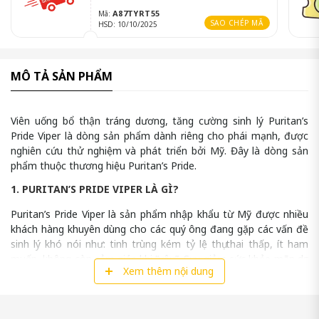
A87TYRT55
Mã:
SAO CHÉP MÃ
HSD: 10/10/2025
MÔ TẢ SẢN PHẨM
Viên uống bổ thận tráng dương, tăng cường sinh lý Puritan’s
Pride Viper là dòng sản phẩm dành riêng cho phái mạnh, được
nghiên cứu thử nghiệm và phát triển bởi Mỹ. Đây là dòng sản
phẩm thuộc thương hiệu Puritan’s Pride.
1. PURITAN’S PRIDE VIPER LÀ GÌ?
Puritan’s Pride Viper là sản phẩm nhập khẩu từ Mỹ được nhiều
khách hàng khuyên dùng cho các quý ông đang gặp các vấn đề
sinh lý khó nói như: tinh trùng kém tỷ lệ thụ thai thấp, ít ham
muốn, không còn cảm giác khi “yêu”. Suy giảm sức khỏe mãn dục
Xem thêm nội dung
sớm, bị các vấn đề về thận gan.
Sản phẩm Puritan’s Pride Viper với công thức chuẩn USA nhầm
chiết xuất và kết hợp các dưỡng chất quý hiếm từ thiên nhiên