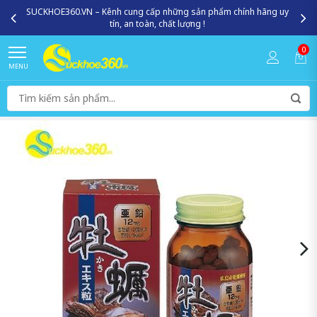
SUCKHOE360.VN – Kênh cung cấp những sản phẩm chính hãng uy
tín, an toàn, chất lượng !
0
MENU