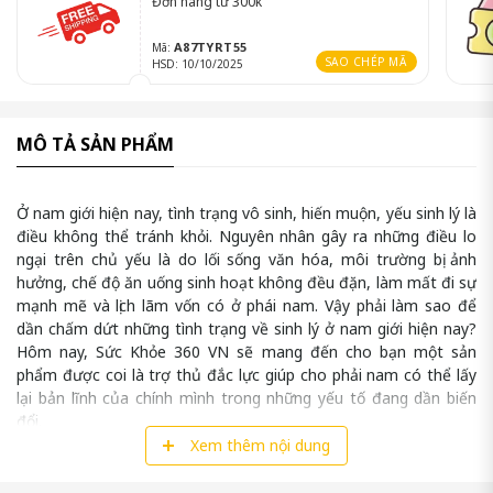
Đơn hàng từ 300k
A87TYRT55
Mã:
SAO CHÉP MÃ
HSD: 10/10/2025
MÔ TẢ SẢN PHẨM
Ở nam giới hiện nay, tình trạng vô sinh, hiến muộn, yếu sinh lý là
điều không thể tránh khỏi. Nguyên nhân gây ra những điều lo
ngại trên chủ yếu là do lối sống văn hóa, môi trường bị ảnh
hưởng, chế độ ăn uống sinh hoạt không đều đặn, làm mất đi sự
mạnh mẽ và lịch lãm vốn có ở phái nam. Vậy phải làm sao để
dần chấm dứt những tình trạng về sinh lý ở nam giới hiện nay?
Hôm nay, Sức Khỏe 360 VN sẽ mang đến cho bạn một sản
phẩm được coi là trợ thủ đắc lực giúp cho phải nam có thể lấy
lại bản lĩnh của chính mình trong những yếu tố đang dần biến
đổi.
Xem thêm nội dung
Vậy hãy cùng
Sức Khỏe 360 VN
tìm hiểu về
Tinh Chất Hàu
Tươi Orihiro
ngay!