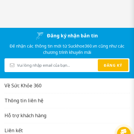
Vitamin B1 (24mg):
loại vitamin không thể thiếu trong cơ thể,
giúp chuyển đổi các chất dinh dưỡng thành năng lượng.
Vitamin B2 (11mg):
giúp ngăn ngừa bệnh thiếu máu, giúp máu
lưu thông đến các cơ quan sinh dục, ngoài ra còn giúp sản xuất
Đăng ký nhận bản tin
hồng cầu và giúp vận chuyển oxy đến tế bào.
Đế nhận các thông tin mới từ Suckhoe360.vn cũng như các
Vitamin B6 (9mg):
kết hợp với vitamin B1 giúp duy trì các năng
chương trình khuyến mãi
lượng có trong cơ thể, ngoài ra còn giúp cải thiện các vấn đề về
tim mạch, hỗ trợ các chức năng về gan.
ĐĂNG KÝ
Vitamin B12 (30 μg):
ngăn ngừa các bệnh về thiếu máu, giảm
cảm giác mệt mỏi và kiệt sức, giúp cân bằng nội tiết và tăng
chức năng sinh lý.
Về Sức Khỏe 360
Thông tin liên hệ
Hỗ trợ khách hàng
Liên kết