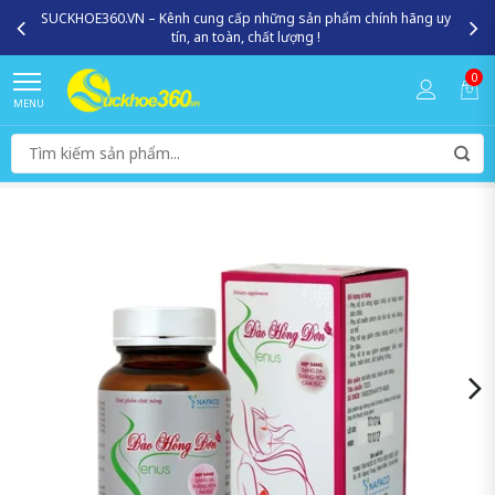
SUCKHOE360.VN – Kênh cung cấp những sản phẩm chính hãng uy
tín, an toàn, chất lượng !
0
MENU