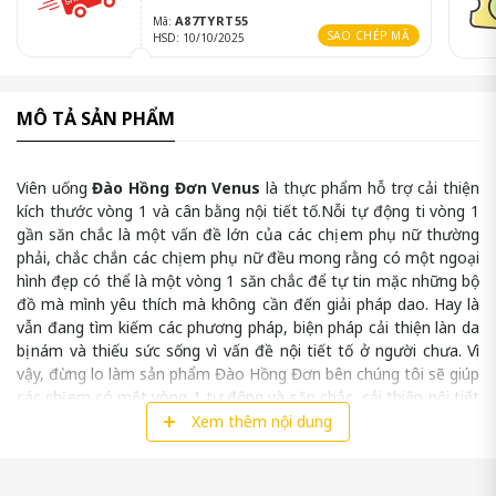
A87TYRT55
Mã:
SAO CHÉP MÃ
HSD: 10/10/2025
MÔ TẢ SẢN PHẨM
Viên uống
Đào Hồng Đơn Venus
là thực phẩm hỗ trợ cải thiện
kích thước vòng 1 và cân bằng nội tiết tố.Nỗi tự động ti vòng 1
gần săn chắc là một vấn đề lớn của các chị em phụ nữ thường
phải, chắc chắn các chị em phụ nữ đều mong rằng có một ngoại
hình đẹp có thể là một vòng 1 săn chắc để tự tin mặc những bộ
đồ mà mình yêu thích mà không cần đến giải pháp dao. Hay là
vẫn đang tìm kiếm các phương pháp, biện pháp cải thiện làn da
bị nám và thiếu sức sống vì vấn đề nội tiết tố ở người chưa. Vì
vậy, đừng lo làm sản phẩm Đào Hồng Đơn bên chúng tôi sẽ giúp
các chị em có một vòng 1 tự động và săn chắc, cải thiện nội tiết
tốt trong cơ thể.
Xem thêm nội dung
1.ĐÀO HỒNG ĐƠN VENUS LÀ GÌ?