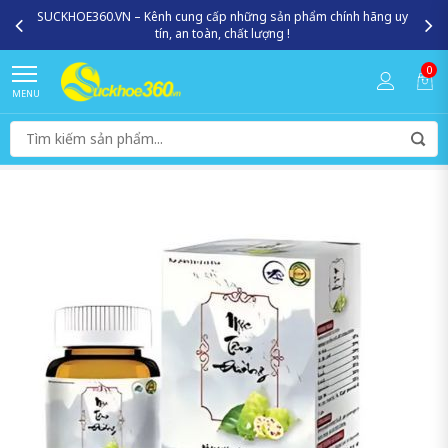
SUCKHOE360.VN – Kênh cung cấp những sản phẩm chính hãng uy
tín, an toàn, chất lượng !
0
MENU