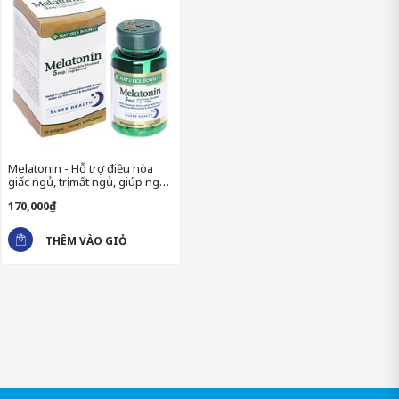
Melatonin - Hỗ trợ điều hòa
giấc ngủ, trị mất ngủ, giúp ngủ
ngon
170,000₫
CÔNG DỤNG MELATONIN MANG LẠI
THÊM VÀO GIỎ
Giúp điều hòa nhịp sinh học của cơ thể, điều chỉnh chu kỳ n
Hỗ trợ điều trị chứng mất ngủ, thiếu ngủ ở người lớn.
Giảm triệu chứng mệt mỏi, căng thẳng thần kinh do mất ngủ,
Giúp cải thiện chất lượng giấc ngủ, hỗ trợ người mất ngủ l