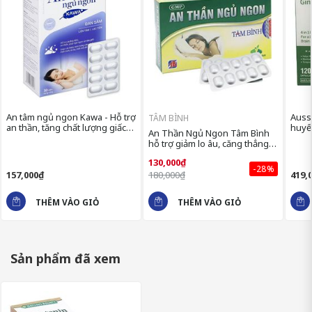
An tâm ngủ ngon Kawa - Hỗ trợ
Aussi
TÂM BÌNH
an thần, tăng chất lượng giấc
huyế
An Thần Ngủ Ngon Tâm Bình
ngủ
máu 
hỗ trợ giảm lo âu, căng thẳng,
suy nhược thần kinh do mất
130,000₫
ngủ
THÀNH PHẦN CỦA SẢN PHẨM
-28%
157,000₫
180,000₫
419,
MELATONIN
THÊM VÀO GIỎ
THÊM VÀO GIỎ
Hoạt chất: Melatonin 5mg chiết xuất từ thiên nhiên, là chất 
Phụ liệu: dầu đậu nành, glycerin thực vật, gelatin, sáp ong và
Sản phẩm đã xem
Chứa <2%: Lecithin đậu nành, màu titanium dioxide. Chứa 