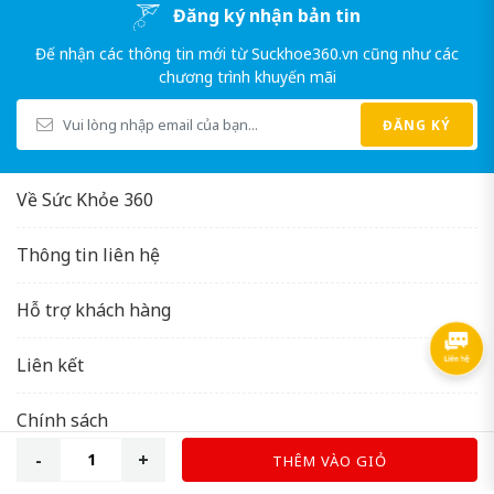
Đăng ký nhận bản tin
Đế nhận các thông tin mới từ Suckhoe360.vn cũng như các
chương trình khuyến mãi
ĐĂNG KÝ
Về Sức Khỏe 360
Thông tin liên hệ
Hỗ trợ khách hàng
Liên kết
LIỆU TRÌNH VÀ CÁCH DÙNG VIÊN UỐNG
Chính sách
MELATONIN
THÊM VÀO GIỎ
Copyright © 2026
Suckhoe360.vn
.