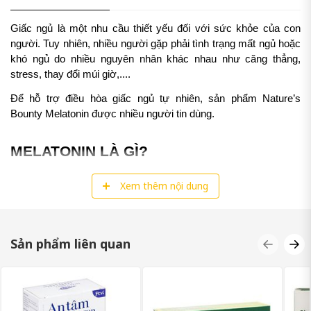
Giấc ngủ là một nhu cầu thiết yếu đối với sức khỏe của con
người. Tuy nhiên, nhiều người gặp phải tình trạng mất ngủ hoặc
khó ngủ do nhiều nguyên nhân khác nhau như căng thẳng,
stress, thay đổi múi giờ,....
Để hỗ trợ điều hòa giấc ngủ tự nhiên, sản phẩm Nature’s
Bounty Melatonin được nhiều người tin dùng.
MELATONIN LÀ GÌ?
Melatonin
là dòng sản phẩm hỗ trợ cải thiện giấc ngủ cho
Xem thêm nội dung
người bị mất ngủ kinh niên, mất ngủ do stress hay căng thẳng
quá mức, hỗ trợ giúp cho giấc ngủ được sâu và ngon hơn.
Là dòng sản phẩm được sản xuất từ Mỹ, chứa trong mỗi viên
Sản phẩm liên quan
uống là hoạt chất, thành phần lành tính, không gây ra tác dụng
phụ khi sử dụng.