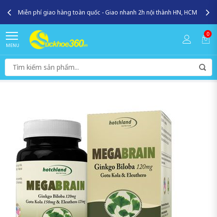
Miễn phí giao hàng toàn quốc - Giao nhanh 2h nội thành HN, HCM
0
MENU