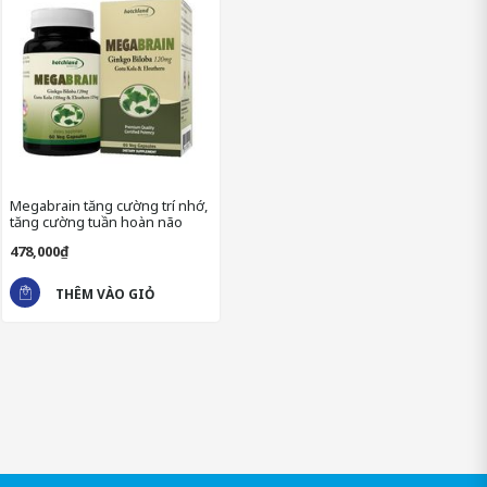
- Rễ cây đương quy chứa nhiều thành phần dinh dưỡng cần thiết
cho não bộ, giúp tăng cường khả năng tập trung, làm giảm căng
thẳng và lo âu, đồng thời cải thiện trí nhớ.
- MegaBrain còn chứa các chiết xuất từ thảo dược như bạch
linh, hoàng kỳ, cỏ tranh và nhân sâm giúp tăng cường sức khỏe
và hỗ trợ hoạt động của não bộ.
Megabrain tăng cường trí nhớ,
tăng cường tuần hoàn não
478,000₫
THÊM VÀO GIỎ