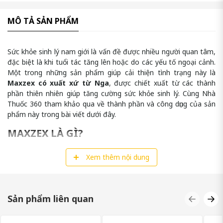
MÔ TẢ SẢN PHẨM
Sức khỏe sinh lý nam giới là vấn đề được nhiều người quan tâm,
đặc biệt là khi tuổi tác tăng lên hoặc do các yếu tố ngoại cảnh.
Một trong những sản phẩm giúp cải thiện tình trạng này là
Maxzex có xuất xứ từ Nga
, được chiết xuất từ các thành
phần thiên nhiên giúp tăng cường sức khỏe sinh lý. Cùng Nhà
Thuốc 360 tham khảo qua về thành phần và công dụng của sản
phẩm này trong bài viết dưới đây.
MAXZEX LÀ GÌ?
Maxzex là một sản phẩm hỗ trợ sức khỏe sinh lý dành cho nam
Xem thêm nội dung
giới, được chiết xuất từ các thành phần tự nhiên, giúp cải thiện
chức năng tình dục và sức khỏe tổng thể. Sản phẩm này được
phát triển với mục tiêu hỗ trợ tăng cường ham muốn, cải thiện
khả năng cương cứng , tăng kích thước và nâng cao chất lượng
Sản phẩm liên quan
cuộc sống vợ chồng cho phái mạnh.
Được sản xuất dưới dạng viên nang, Maxzex của Nga dễ dàng