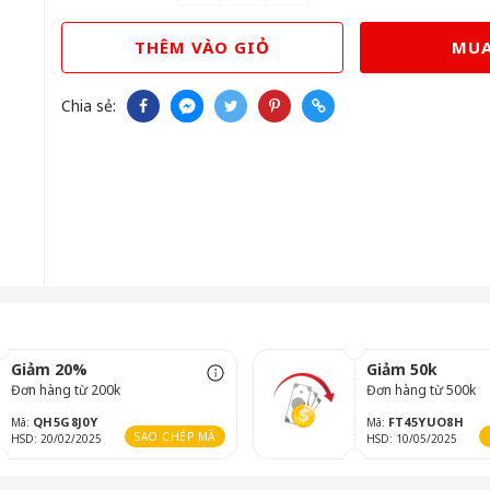
THÊM VÀO GIỎ
MUA
Chia sẻ:
Giảm 20%
Giảm 50k
Đơn hàng từ 200k
Đơn hàng từ 500k
QH5G8J0Y
FT45YUO8H
Mã:
Mã:
SAO CHÉP MÃ
HSD: 20/02/2025
HSD: 10/05/2025