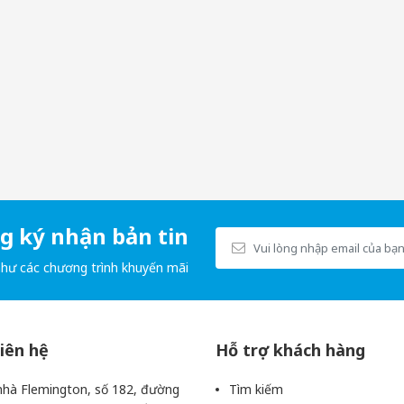
 ký nhận bản tin
như các chương trình khuyến mãi
liên hệ
Hỗ trợ khách hàng
o Omega-3 thiết yếu cho sự phát triển và hoạt động của não bộ.
hà Flemington, số 182, đường
Tìm kiếm
ờng tuần hoàn máu não.