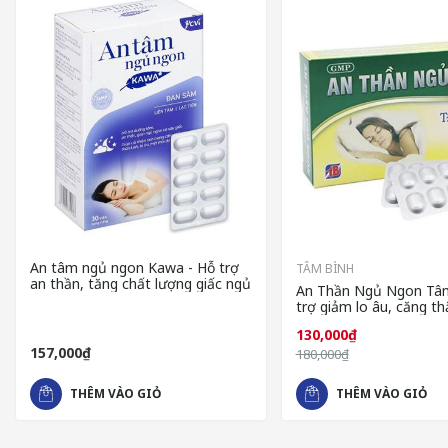
An tâm ngủ ngon Kawa - Hỗ trợ
TÂM BÌNH
an thần, tăng chất lượng giấc ngủ
An Thần Ngủ Ngon Tâm
trợ giảm lo âu, căng th
nhược thần kinh do mấ
130,000₫
157,000₫
Healthy Choice Brain có tác dụng hỗ trợ tăng cường tuần hoàn
180,000₫
quất có tác dụng chống oxy hóa, bảo vệ tế bào thần kinh.
THÊM VÀO GIỎ
THÊM VÀO GIỎ
HEALTHY CHOICE BRAIN LÀ GÌ?
Healthy Choice Brain
là sản phẩm thực phẩm chức năng được c