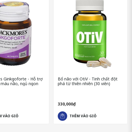
 Ginkgoforte - Hỗ trợ
Bổ não với OtiV - Tinh chất đột
 máu não, ngủ ngon
phá từ thiên nhiên (30 viên)
330,000₫
có tác dụng làm giãn mạch máu, tăng cường lưu thông máu. Việt
M VÀO GIỎ
THÊM VÀO GIỎ
ờng tuần hoàn máu não, cải thiện trí nhớ, giảm thiểu các biểu