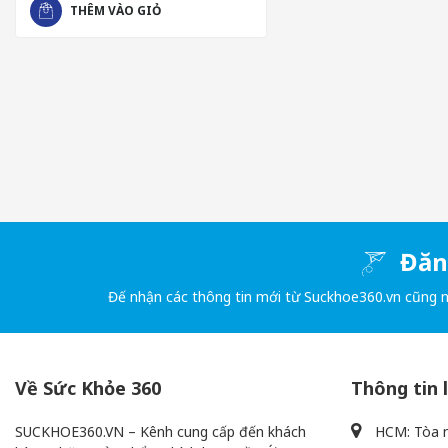
THÊM VÀO GIỎ
Đăng
Đế nhận các thông tin mới từ Suckhoe360.vn cũng 
Về Sức Khỏe 360
Thông tin 
- Lecithin đậu nành: Giúp bổ sung DHA và EPA, hai loại axit bé
SUCKHOE360.VN – Kênh cung cấp đến khách
HCM: Tòa n
- Chiết xuất lá Yerba Mate: Giúp thanh nhiệt, giải độc, tăng cư