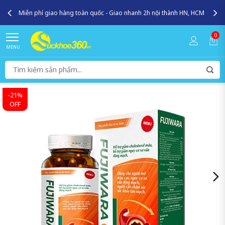
Miễn phí giao hàng toàn quốc - Giao nhanh 2h nội thành HN, HCM
0
MENU
-21%
OFF