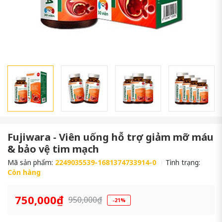
Fujiwara - Viên uống hỗ trợ giảm mỡ máu
& bảo vệ tim mạch
Mã sản phẩm:
2249035539-1681374733914-0
Tình trạng:
Còn hàng
750,000₫
950,000₫
-21%