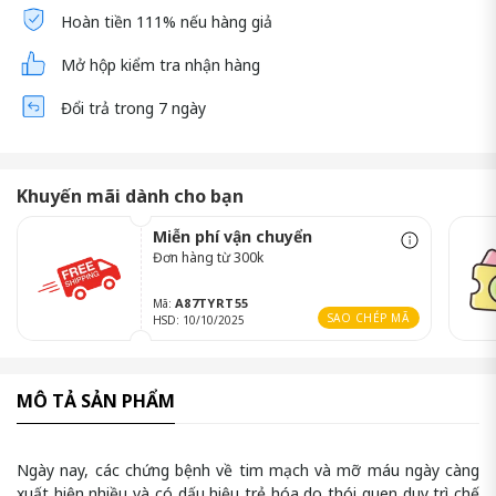
Hoàn tiền 111% nếu hàng giả
Mở hộp kiểm tra nhận hàng
Đổi trả trong 7 ngày
Khuyến mãi dành cho bạn
Miễn phí vận chuyển
Đơn hàng từ 300k
A87TYRT55
Mã:
SAO CHÉP MÃ
HSD: 10/10/2025
MÔ TẢ SẢN PHẨM
Ngày nay, các chứng bệnh về tim mạch và mỡ máu ngày càng
xuất hiện nhiều và có dấu hiệu trẻ hóa do thói quen duy trì chế