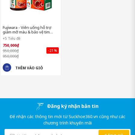
– Hỗn hợp 340mg cao tương đương với 3400mg thảo mộc thô
bao gồm:
- Lá sen ( 蓮の葉 ): 800mg
Fujiwara - Viên uống hỗ trợ
giảm mỡ máu & bảo vệ tim
Giúp làm giảm mỡ máu, mỡ gan, giảm béo cùng hỗ trợ ngăn
mạch
+5 Tiêu đề
nguy cơ xơ vữa động mạch và đẩy nhanh quá trình trao đổi
chất, hỗ trợ điều hòa năng lượng rất tốt.
750,000₫
950,000₫
-21%
- Giảo cổ lam (アマチャヅル): 1200mg
950,000₫
Được biết đến bởi các tác dụng hỗ trợ cải thiện huyết áp, mỡ
THÊM VÀO GIỎ
máu, và nhiều bệnh khác về tim mạch.
- Sơn tra (サンザシ): 600mg
Vị ngọt, tính bình, có tác dụng cải thiện chứng rối loạn tiêu hóa,
hỗ trợ điều hòa mỡ máu và kinh nguyệt ứ trệ.
Đăng ký nhận bản tin
- Đan sâm (丹参): 400mg
Đế nhận các thông tin mới từ Suckhoe360.vn cũng như các
chương trình khuyến mãi
Hỗ trợ dưỡng huyết, thông kinh, tán ứ rất tốt, ngoài ra, nó
còn giúp cải thiện chức năng tim, làm giãn nở các động mạch