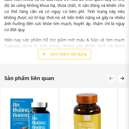
độ ăn uống không khoa học, thừa chất, ít vận động và khiến cho
cơ thể tăng cân và có nguy cơ béo phì. Tình trạng này nếu
không được xử trí kịp thời nó sẽ tiến triển nặng và gây ra nhiều
ảnh hưởng đến sức khỏe tim mạch, huyết áp, thậm chí là nguy
cơ đột quỵ.
Hiện nay sản phẩm hỗ trợ giảm mỡ máu & bảo vệ tim mạch
Fujiwara đang là một trong những sản phẩm HOT và được
đánh giá cao về công dụng, chất lượng để nâng cao sức khoẻ
Xem thêm nội dung
cho người dùng.
Sản phẩm liên quan
GIỚI THIỆU FUJIWARA LÀ SẢN PHẨM GÌ?
Fujiwara
là viên uống thực phẩm chức năng hỗ trợ giảm mỡ
máu, tăng cường sức khoẻ bảo vệ tim mạch được rất nhiều
người biết đến. Sản phẩm được chiết xuất từ những loại dược
phẩm thiên nhiên có tác dụng hỗ trợ cho người gặp vấn đề về
mỡ máu, huyết áp không ổn định, nhịp tim rối loạn và giảm
thiểu các nguy cơ dẫn tới xơ vữa động mạch.