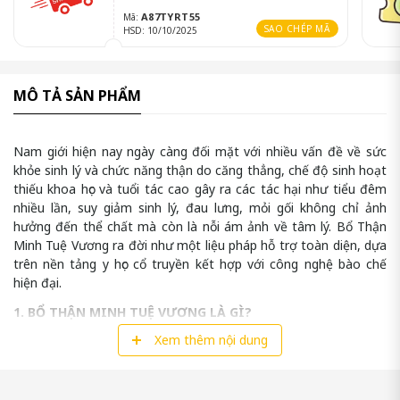
A87TYRT55
Mã:
SAO CHÉP MÃ
HSD: 10/10/2025
MÔ TẢ SẢN PHẨM
Nam giới hiện nay ngày càng đối mặt với nhiều vấn đề về sức
khỏe sinh lý và chức năng thận do căng thẳng, chế độ sinh hoạt
thiếu khoa học và tuổi tác cao gây ra các tác hại như tiểu đêm
nhiều lần, suy giảm sinh lý, đau lưng, mỏi gối không chỉ ảnh
hưởng đến thể chất mà còn là nỗi ám ảnh về tâm lý. Bổ Thận
Minh Tuệ Vương ra đời như một liệu pháp hỗ trợ toàn diện, dựa
trên nền tảng y học cổ truyền kết hợp với công nghệ bào chế
hiện đại.
1. BỔ THẬN MINH TUỆ VƯƠNG LÀ GÌ?
Xem thêm nội dung
Bổ Thận Minh Tuệ Vương
là thực phẩm bảo vệ sức khỏe được
bào chế từ các thảo dược quý hiếm trong Đông y, chuyên dùng
để bổ thận, tráng dương, hỗ trợ cải thiện các triệu chứng suy
giảm chức năng thận như tiểu đêm, tiểu nhiều lần, tiểu són và