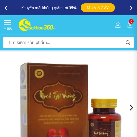
MUA NGAY
Khuyến mãi khủng giảm tới
35%
0
MENU