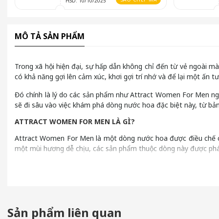
HSD: 10/10/2025
MÔ TẢ SẢN PHẨM
Trong xã hội hiện đại, sự hấp dẫn không chỉ đến từ vẻ ngoài mà
có khả năng gợi lên cảm xúc, khơi gợi trí nhớ và để lại một ấn t
Đó chính là lý do các sản phẩm như Attract Women For Men ngày
sẽ đi sâu vào việc khám phá dòng nước hoa đặc biệt này, từ bả
ATTRACT WOMEN FOR MEN LÀ GÌ?
Attract Women For Men là một dòng nước hoa được điều chế ch
một mùi hương dễ chịu, các sản phẩm thuộc dòng này được phát
Chúng thường chứa các hợp chất hương liệu được cho là có khả 
trong đám đông.
Đây không phải là một loại "thần dược" hay "phép màu", mà là
một cách đầu tư vào bản thân, thể hiện sự tinh tế và quan tâm đ
Sản phẩm liên quan