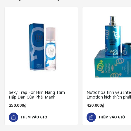
Sexy Trap For Him Nâng Tầm
Nước hoa tình yêu Int
Hấp Dẫn Của Phái Mạnh
Emotion kích thích phá
250,000₫
420,000₫
THÊM VÀO GIỎ
THÊM VÀO GIỎ
CÔNG DỤNG CỦA ATTRACT WOMEN FOR MEN TRONG VIỆC 