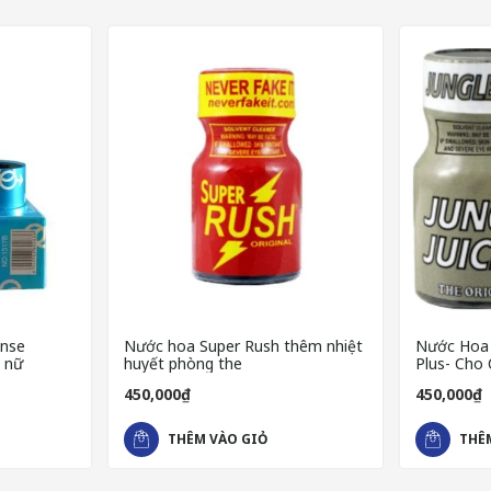
ense
Nước hoa Super Rush thêm nhiệt
Nước Hoa T
i nữ
huyết phòng the
Plus-
450,000₫
450,000₫
THÊM VÀO GIỎ
THÊ
KHUẾCH ĐẠI SỨC HÚT CÁ NHÂN