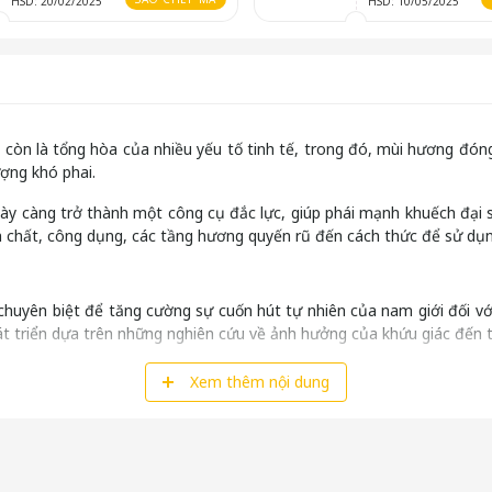
HSD: 20/02/2025
HSD: 10/05/2025
 còn là tổng hòa của nhiều yếu tố tinh tế, trong đó, mùi hương đóng 
ượng khó phai.
 càng trở thành một công cụ đắc lực, giúp phái mạnh khuếch đại sức
n chất, công dụng, các tầng hương quyến rũ đến cách thức để sử dụn
uyên biệt để tăng cường sự cuốn hút tự nhiên của nam giới đối với
 triển dựa trên những nghiên cứu về ảnh hưởng của khứu giác đến 
năng tác động một cách tinh tế đến tiềm thức, kích thích sự chú ý 
Xem thêm nội dung
 một công cụ hỗ trợ thông minh, giúp làm nổi bật những nét hấp dẫ
ến hình ảnh cá nhân, từ đó xây dựng sự tự tin từ bên trong, giúp bạn