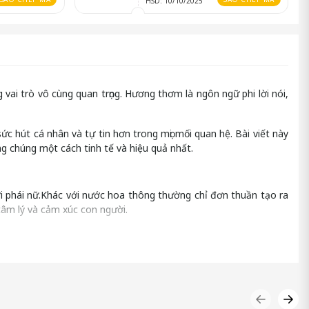
HSD: 10/10/2025
vai trò vô cùng quan trọng. Hương thơm là ngôn ngữ phi lời nói,
 hút cá nhân và tự tin hơn trong mọi mối quan hệ. Bài viết này
g chúng một cách tinh tế và hiệu quả nhất.
 phái nữ.Khác với nước hoa thông thường chỉ đơn thuần tạo ra
tâm lý và cảm xúc con người.
và tò mò từ phái đẹp, giúp bạn trở nên nổi bật và lôi cuốn hơn
n sẵn có của bạn. Việc sử dụng Attract Women For Men chính là
 tự nhiên thể hiện phong thái cuốn hút và lịch lãm.