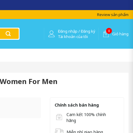
Review sản phẩm
Đăng nhập / Đăng ký
0
Giỏ hàng
Tài khoản của tôi
t Women For Men
Chính sách bán hàng
Cam kết 100% chính
hãng
Miễn phí giao hàng