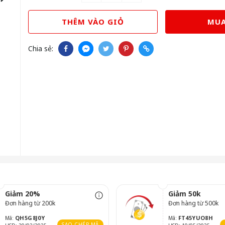
THÊM VÀO GIỎ
MUA
Chia sẻ:
Giảm 20%
Giảm 50k
Đơn hàng từ 200k
Đơn hàng từ 500k
QH5G8J0Y
FT45YUO8H
Mã:
Mã:
SAO CHÉP MÃ