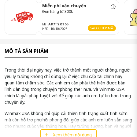
Miễn phí vận chuyển
Đơn hàng từ 300k
A87TYRT55
Mã:
SAO CHÉP MÃ
HSD: 10/10/2025
MÔ TẢ SẢN PHẨM
Trong thời đại ngày nay, việc trở thành một người chồng, người
yêu lý tưởng không chỉ dừng lại ở việc chu cấp tài chính hay
quan tâm chăm sóc. Các anh em cần phải thể hiện được bản
lĩnh đàn ông trong chuyện "phòng the" nữa. Và Winmax USA
chính là giải pháp tuyệt vời để giúp các anh em tự tin hơn trong
chuyện ấy.
Winmax USA không chỉ giúp cải thiện tình trạng xuất tinh sớm
mà còn hỗ trợ phục hồi phong độ, giúp các anh em luôn sẵn sàng
cho những cuộc yêu thăng hoa. Hãy tưởng tượng, bạn và người
ấy cùng nhau lên đỉnh, hoà quyện trong khoảnh khắc tuyệt vời
Xem thêm nội dung