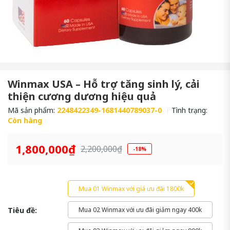
Winmax USA – Hỗ trợ tăng sinh lý, cải
thiện cương dương hiệu quả
Mã sản phẩm:
2248422349-1681440789037-0
Tình trạng:
Còn hàng
1,800,000₫
2,200,000₫
-18%
Mua 01 Winmax với giá ưu đãi 1800k
Tiêu đề:
Mua 02 Winmax với ưu đãi giảm ngay 400k